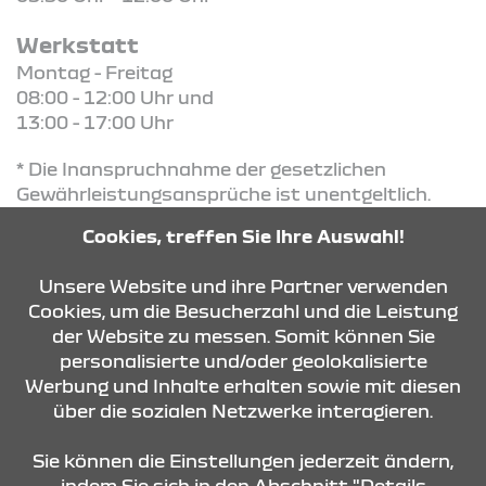
Werkstatt
Montag - Freitag
08:00 - 12:00 Uhr und
13:00 - 17:00 Uhr
* Die Inanspruchnahme der gesetzlichen
Gewährleistungsansprüche ist unentgeltlich.
Diese Ansprüche bestehen unabhängig von der
Cookies, treffen Sie Ihre Auswahl!
Reifengarantie und werden durch diese nicht
eingeschränkt
Unsere Website und ihre Partner verwenden
Cookies, um die Besucherzahl und die Leistung
der Website zu messen. Somit können Sie
KONTAKT & ANFAHRT
personalisierte und/oder geolokalisierte
Werbung und Inhalte erhalten sowie mit diesen
über die sozialen Netzwerke interagieren.
ÖFFNUNGSZEITEN
Sie können die Einstellungen jederzeit ändern,
indem Sie sich in den Abschnitt "Details