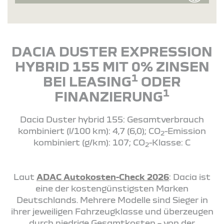
DACIA DUSTER EXPRESSION
HYBRID 155 MIT 0% ZINSEN
1
BEI LEASING
ODER
1
FINANZIERUNG
Dacia Duster hybrid 155: Gesamtverbrauch
kombiniert (l/100 km): 4,7 (6,0); CO
-Emission
2
kombiniert (g/km): 107; CO
-Klasse: C
2
Laut
ADAC Autokosten-Check 2026
: Dacia ist
eine der kostengünstigsten Marken
Deutschlands. Mehrere Modelle sind Sieger in
ihrer jeweiligen Fahrzeugklasse und überzeugen
durch niedrige Gesamtkosten – von der