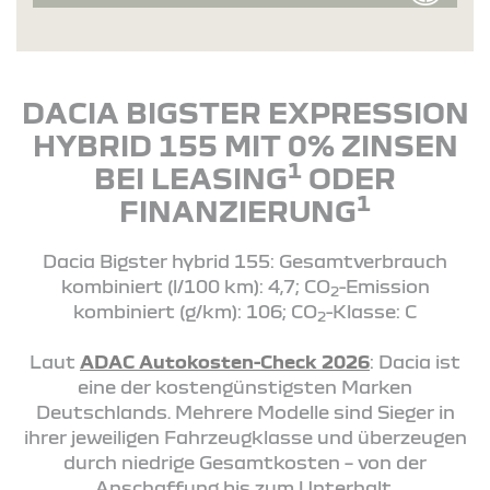
DACIA BIGSTER EXPRESSION
HYBRID 155 MIT 0% ZINSEN
1
BEI LEASING
ODER
1
FINANZIERUNG
Dacia Bigster hybrid 155: Gesamtverbrauch
kombiniert (l/100 km): 4,7; CO
-Emission
2
kombiniert (g/km): 106; CO
-Klasse: C
2
Laut
ADAC Autokosten-Check 2026
: Dacia ist
eine der kostengünstigsten Marken
Deutschlands. Mehrere Modelle sind Sieger in
ihrer jeweiligen Fahrzeugklasse und überzeugen
durch niedrige Gesamtkosten – von der
Anschaffung bis zum Unterhalt.