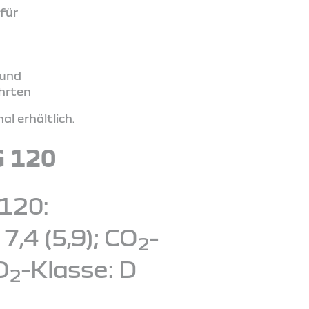
für
 und
ahrten
l erhältlich.
G 120
120:
,4 (5,9); CO
-
2
O
-Klasse: D
2