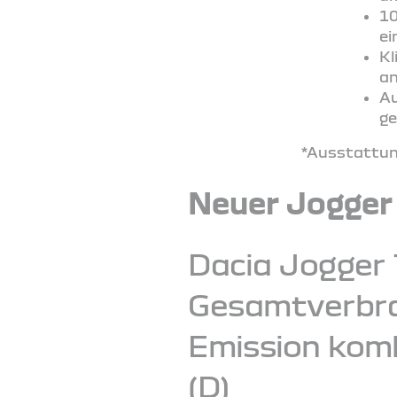
10
ei
Kl
an
Au
ge
*Ausstattung
Neuer Jogger
Dacia Jogger 
Gesamtverbrau
Emission komb
(D)