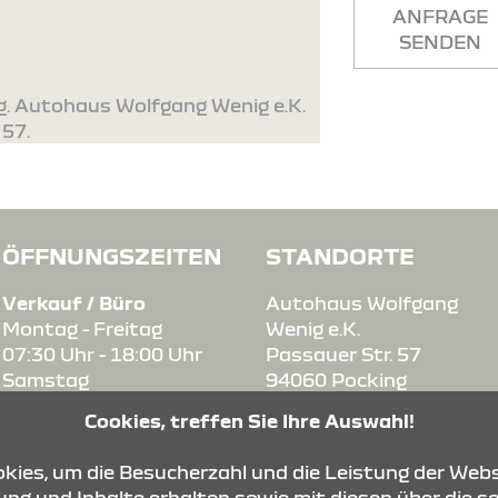
ANFRAGE
SENDEN
g. Autohaus Wolfgang Wenig e.K.
 57.
ÖFFNUNGSZEITEN
STANDORTE
Verkauf / Büro
Autohaus Wolfgang
Montag - Freitag
Wenig e.K.
07:30 Uhr - 18:00 Uhr
Passauer Str. 57
Samstag
94060 Pocking
09:30 Uhr - 12:00 Uhr
Cookies, treffen Sie Ihre Auswahl!
Werkstatt
ies, um die Besucherzahl und die Leistung der Webs
Montag - Freitag
ng und Inhalte erhalten sowie mit diesen über die s