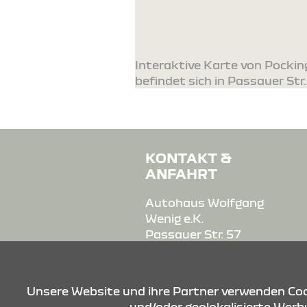
Interaktive Karte von Pockin
befindet sich in Passauer Str.
KONTAKT &
ANFAHRT
Autohaus Wolfgang
Wenig e.K.
Passauer Str. 57
94060 Pocking
Tel.: 08531/97878-0
Unsere Website und ihre Partner verwenden Cook
und/oder geolokalisierte Werbu