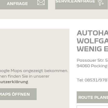
SERVICEANFRAGE
ANFRAGE
AUTOH
WOLFG
WENIG E
Passauer Str. 
94060 Pocking
 Google Maps angezeigt bekommen.
en finden Sie in unserer
Tel: 08531/978
utzerklärung
.
MAPS ÖFFNEN
ROUTE PLAN