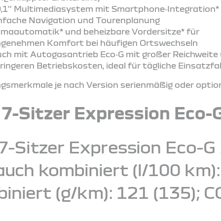
,1’’ Multimediasystem mit Smartphone‑Integration* 
nfache Navigation und Tourenplanung
imaautomatik* und beheizbare Vordersitze* für
genehmen Komfort bei häufigen Ortswechseln
ch mit Autogasantrieb Eco‑G mit großer Reichweite
ringeren Betriebskosten, ideal für tägliche Einsatzf
smerkmale je nach Version serienmäßig oder optiona
 7-Sitzer Expression Eco-
7-Sitzer Expression Eco-G 
ch kombiniert (l/100 km): 7
iniert (g/km): 121 (135); C