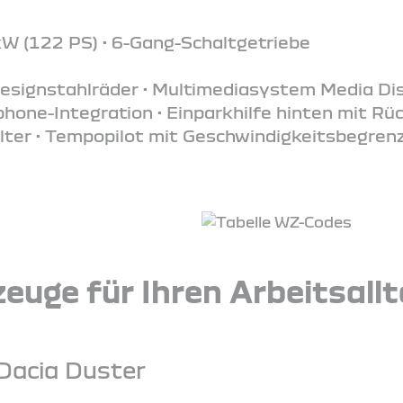
kW (122 PS) • 6-Gang-Schaltgetriebe
Designstahlräder • Multimediasystem Media Dis
one-Integration • Einparkhilfe hinten mit Rü
lter • Tempopilot mit Geschwindigkeitsbegrenze
euge für Ihren Arbeitsall
Dacia Duster