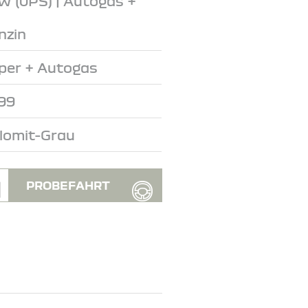
W (0PS) | Autogas +
nzin
per + Autogas
99
lomit-Grau
PROBEFAHRT