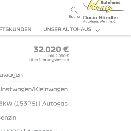
Suche
Dacia Händler
Autohaus Wenig e.K.
FTSKUNDEN
UNSER AUTOHAUS
32.020 €
inkl. 1.090 €
Überführungskosten
uwagen
einstwagen/Kleinwagen
3kW (153PS) | Autogas
Benzin