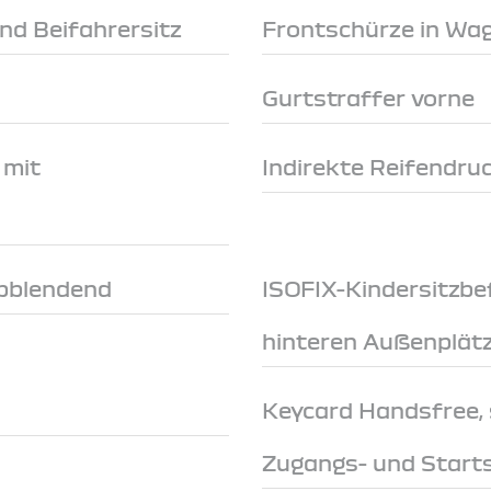
nd Beifahrersitz
Frontschürze in Wa
Gurtstraffer vorne
 mit
Indirekte Reifendru
abblendend
ISOFIX-Kindersitzbe
hinteren Außenplät
Keycard Handsfree, 
Zugangs- und Start