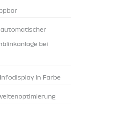
appbar
 automatischer
nblinkanlage bei
rinfodisplay in Farbe
weitenoptimierung