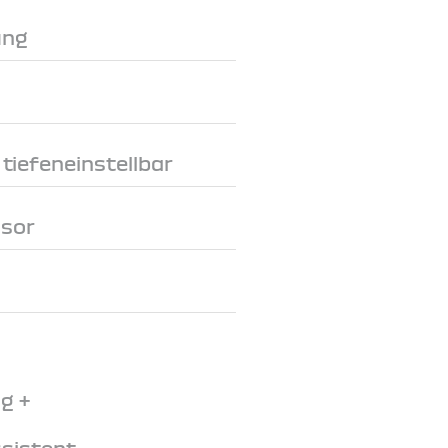
ung
tiefeneinstellbar
nsor
g +
sistent