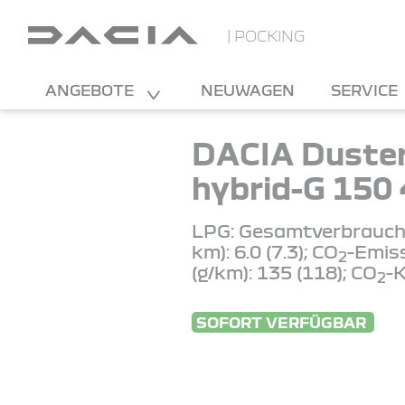
| POCKING
ANGEBOTE
NEUWAGEN
SERVICE
DACIA Duste
hybrid-G 150
LPG: Gesamtverbrauch 
km): 6.0 (7.3); CO
-Emis
2
(g/km): 135 (118); CO
-K
2
SOFORT VERFÜGBAR