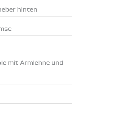
heber hinten
emse
le mit Armlehne und