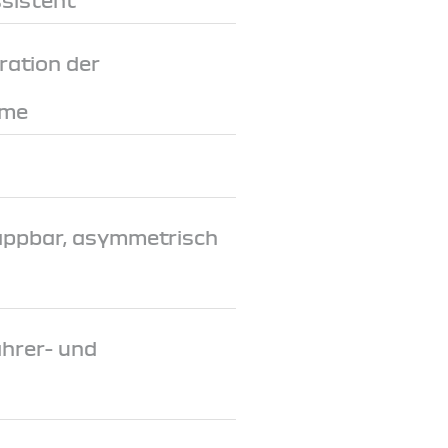
ration der
eme
appbar, asymmetrisch
ahrer- und